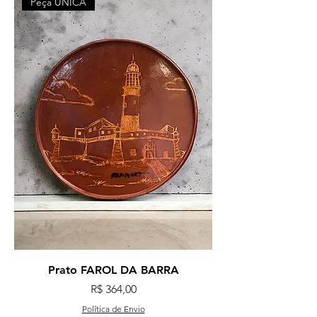
Peça ÚNICA
Prato FAROL DA BARRA
Preço
R$ 364,00
Política de Envio