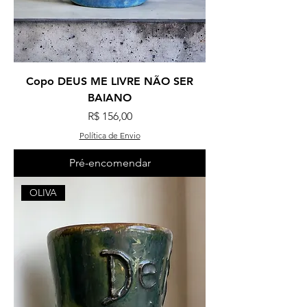
Copo DEUS ME LIVRE NÃO SER
BAIANO
Preço
R$ 156,00
Política de Envio
Pré-encomendar
OLIVA