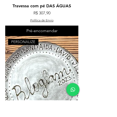
Travessa com pé DAS ÁGUAS
Preço
R$ 307,90
Política de Envio
Pré-encomendar
PERSONALIZE