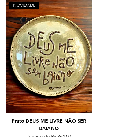
NOVIDADE
Prato DEUS ME LIVRE NÃO SER
BAIANO
Preço promocional
A partir de
R$ 364,00