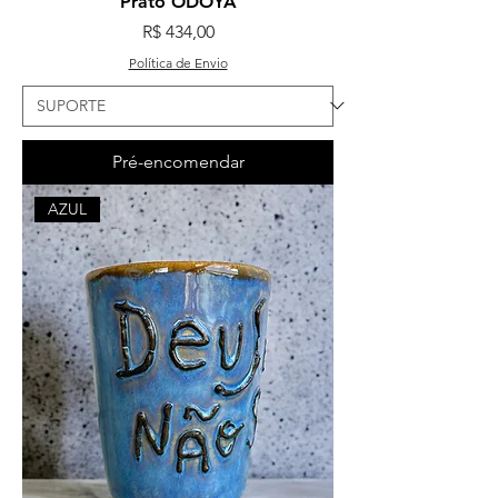
Prato ODOYÁ
Preço
R$ 434,00
Política de Envio
Pré-encomendar
AZUL