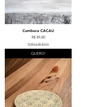
Cumbuca CACAU
Preço
R$ 89,80
Política de Envio
QUERO!