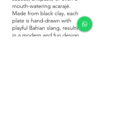
mouth-watering acarajé.
Made from black clay, each
plate is hand-drawn with
playful Bahian slang, resulting
in a modern and fun design
that's full of personality. This
piece is perfect for anyone
looking to add some Bahian
charm to their table setting,
making it a thoughtful and
unique gift that's sure to
please. So whether you're
hosting a party or just
enjoying a meal at home, this
plate is sure to add a touch of
flavor and flair to any
occasion.